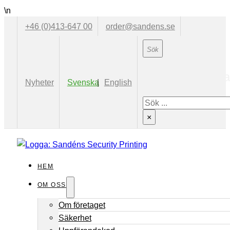
\n
+46 (0)413-647 00
order@sandens.se
Sök på hemsid
Nyheter
Svenska
English
Sök
×
HEM
OM OSS
Om företaget
Säkerhet