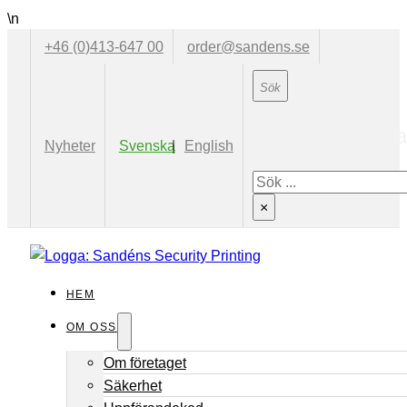
\n
+46 (0)413-647 00
order@sandens.se
Sök på hemsid
Nyheter
Svenska
English
Sök
×
HEM
OM OSS
Om företaget
Säkerhet