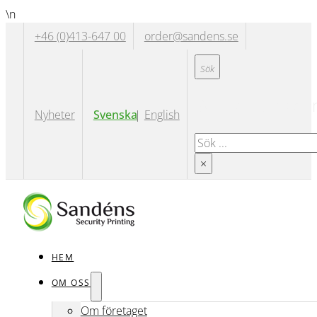
\n
+46 (0)413-647 00
order@sandens.se
Sök på hemsida
Nyheter
Svenska
English
Sök
×
HEM
OM OSS
Om företaget