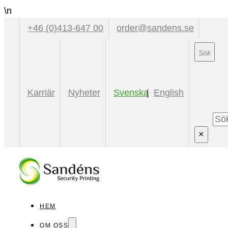
\n
+46 (0)413-647 00
order@sandens.se
Sök
Karriär
Nyheter
Svenska
English
Sök
×
HEM
OM OSS