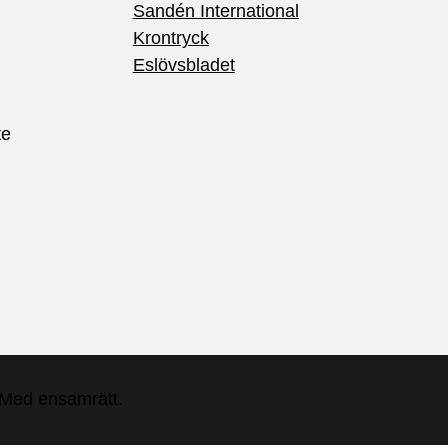
Sandén International
Krontryck
Eslövsbladet
te
 Med ensamrätt.