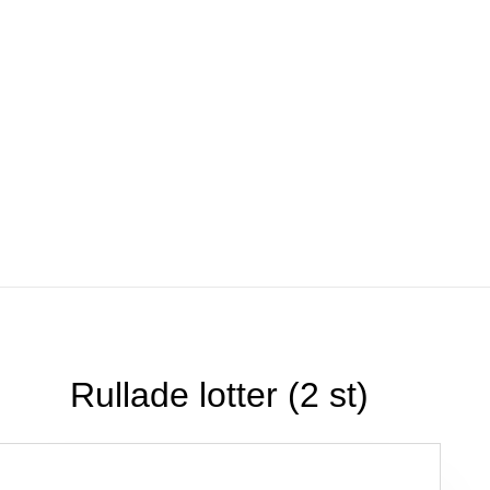
Beställ prover
Tillverkning
Återförsäljare
Kontakta oss
Rullade lotter (2 st)